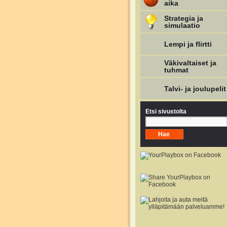
aika
Strategia ja
simulaatio
Lempi ja flirtti
Väkivaltaiset ja
tuhmat
Talvi- ja joulupelit
Etsi sivustolta