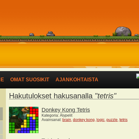
NE
OMAT SUOSIKIT
AJANKOHTAISTA
Hakutulokset hakusanalla
"tetris"
Donkey Kong Tetris
Kategoria: Älypelit
Avainsanat:
brain
,
donkey kong
,
logic
,
puzzle
,
tetris