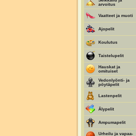
Seikkailu ja
arvoitus
Vaatteet ja muoti
Ajopelit
Koulutus
Taistelupelit
Hauskat ja
omituiset
Vedonlyönti- ja
pöytäpelit
Lastenpelit
Älypelit
Ampumapelit
Urheilu ja vapaa-