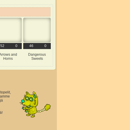
52
0
46
0
Arrows and
Dangerous
Horns
Sweets
topelit,
astamme
jä
ä!