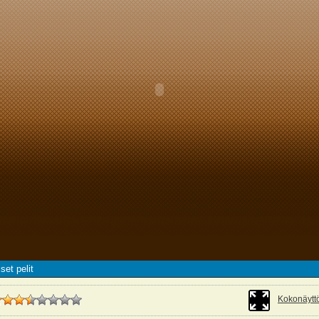
set pelit
Kokonäyttö