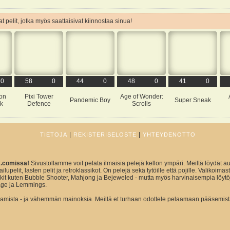
t pelit, jotka myös saattaisivat kiinnostaa sinua!
0
58
0
44
0
48
0
41
0
on
Pixi Tower
Age of Wonder:
Pandemic Boy
Super Sneak
k
Defence
Scrolls
|
|
TIETOJA
REKISTERISELOSTE
YHTEYDENOTTO
x.comissa!
Sivustollamme voit pelata ilmaisia pelejä kellon ympäri. Meiltä löydät au
ailupelit, lasten pelit ja retroklassikot. On pelejä sekä tytöille että pojille. Valikoim
sikit kuten Bubble Shooter, Mahjong ja Bejeweled - mutta myös harvinaisempia löytö
ge ja Lemmings.
ista - ja vähemmän mainoksia. Meillä et turhaan odottele pelaamaan pääsemist