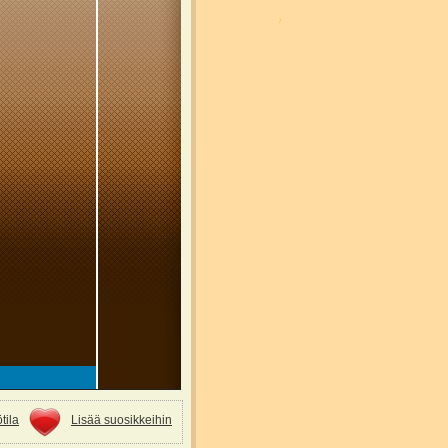
tila
Lisää suosikkeihin