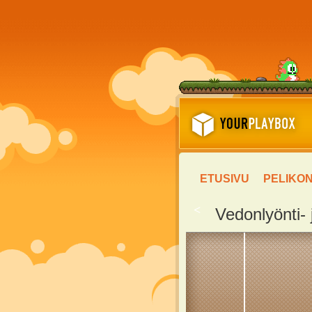
ETUSIVU
PELIKO
<
Vedonlyönti- 