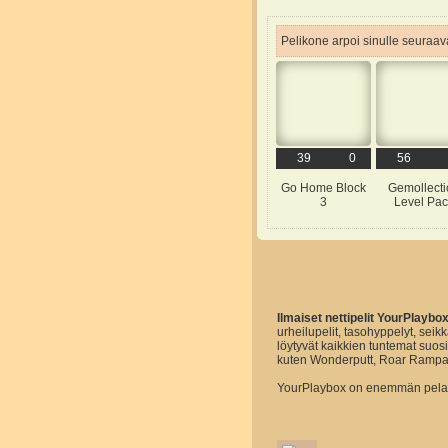
Pelikone arpoi sinulle seuraava
39
0
56
Go Home Block
Gemollecti
3
Level Pac
Ilmaiset nettipelit YourPlaybo
urheilupelit, tasohyppelyt, seikk
löytyvät kaikkien tuntemat suo
kuten Wonderputt, Roar Rampa
YourPlaybox on enemmän pelaam