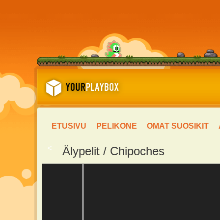
ETUSIVU
PELIKONE
OMAT SUOSIKIT
<
Älypelit / Chipoches