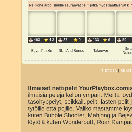
Pelikone arpoi sinulle seuraavat pelit, jotka myös saattaisivat ki
463
4.3
37
0
133
6
59
Swa
Egypt Puzzle
Skin And Bones
Takeover
Defen
|
TIETOJA
REKIS
Ilmaiset nettipelit YourPlaybox.comi
ilmaisia pelejä kellon ympäri. Meiltä löydä
tasohyppelyt, seikkailupelit, lasten pelit
tytöille että pojille. Valikoimastamme lö
kuten Bubble Shooter, Mahjong ja Beje
löytöjä kuten Wonderputt, Roar Rampa