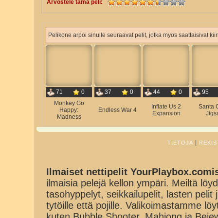
Arvostele tämä peli:
Pelikone arpoi sinulle seuraavat pelit, jotka myös saattaisivat ki
71
0
37
0
44
0
95
Monkey Go
Inflate Us 2
Santa 
Happy:
Endless War 4
Expansion
Jigs
Madness
|
TIETOJA
REKIS
Ilmaiset nettipelit YourPlaybox.comi
ilmaisia pelejä kellon ympäri. Meiltä löydä
tasohyppelyt, seikkailupelit, lasten pelit
tytöille että pojille. Valikoimastamme lö
kuten Bubble Shooter, Mahjong ja Beje