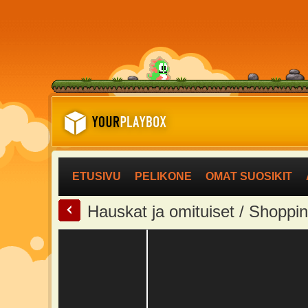
ETUSIVU
PELIKONE
OMAT SUOSIKIT
<
Hauskat ja omituiset / Shoppi