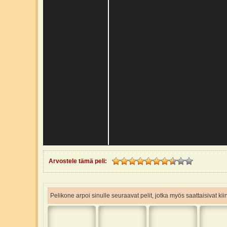
Arvostele tämä peli:
Pelikone arpoi sinulle seuraavat pelit, jotka myös saattaisivat ki