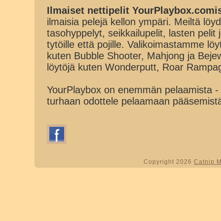
Ilmaiset nettipelit YourPlaybox.comi
ilmaisia pelejä kellon ympäri. Meiltä löydä
tasohyppelyt, seikkailupelit, lasten pelit
tytöille että pojille. Valikoimastamme lö
kuten Bubble Shooter, Mahjong ja Beje
löytöjä kuten Wonderputt, Roar Rampa
YourPlaybox on enemmän pelaamista - 
turhaan odottele pelaamaan pääsemist
Copyright 2026
Catnip 