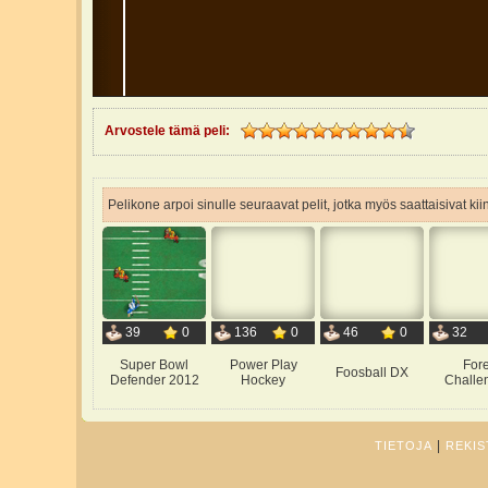
Arvostele tämä peli:
Pelikone arpoi sinulle seuraavat pelit, jotka myös saattaisivat ki
39
0
136
0
46
0
32
Super Bowl
Power Play
Fore
Foosball DX
Defender 2012
Hockey
Challe
|
TIETOJA
REKIS