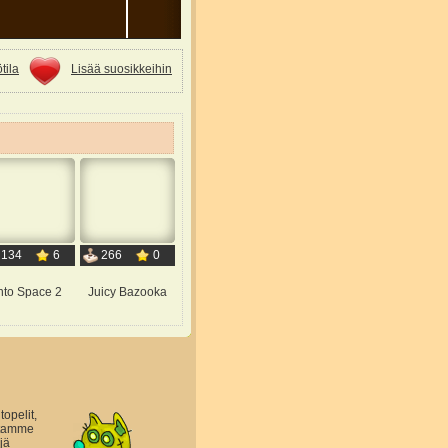
tila
Lisää suosikkeihin
134
6
266
0
nto Space 2
Juicy Bazooka
topelit,
astamme
jä