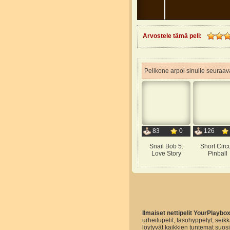
Arvostele tämä peli:
Pelikone arpoi sinulle seuraava
83
0
126
Snail Bob 5:
Short Circu
Love Story
Pinball
Ilmaiset nettipelit YourPlaybo
urheilupelit, tasohyppelyt, seikk
löytyvät kaikkien tuntemat suo