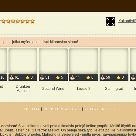
Kokonäyttö
t pelit, jotka myös saattaisivat kiinnostaa sinua!
10
61
0
51
5
44
0
59
0
it
Drunken
Second Wind
Liquid 2
Starlingrad
I
Masters
|
|
TIETOJA
REKISTERISELOSTE
YHTEYDENOTTO
x.comissa!
Sivustollamme voit pelata ilmaisia pelejä kellon ympäri. Meiltä löydät au
ailupelit, lasten pelit ja retroklassikot. On pelejä sekä tytöille että pojille. Valikoim
sikit kuten Bubble Shooter, Mahjong ja Bejeweled - mutta myös harvinaisempia löytö