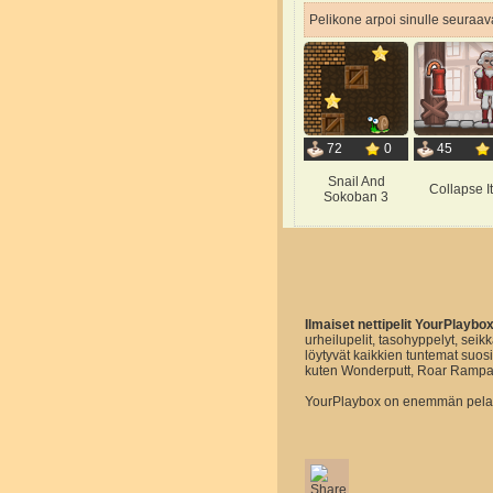
Pelikone arpoi sinulle seuraava
72
0
45
Snail And
Collapse It
Sokoban 3
Ilmaiset nettipelit YourPlaybo
urheilupelit, tasohyppelyt, seikk
löytyvät kaikkien tuntemat suo
kuten Wonderputt, Roar Rampa
YourPlaybox on enemmän pelaam