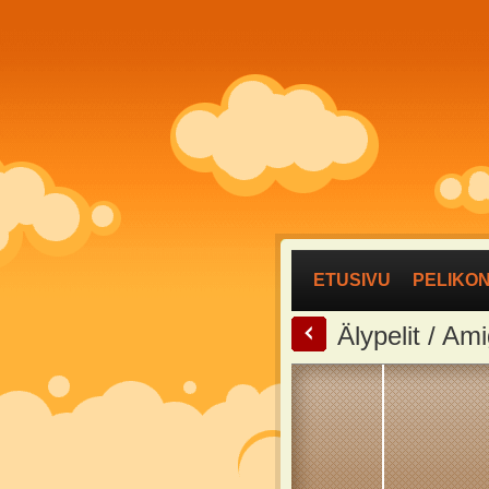
ETUSIVU
PELIKO
<
Älypelit / A