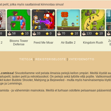
t pelit, jotka myös saattaisivat kiinnostaa sinua!
0
58
10
33
0
70
10
133
10
Bloons Tower
Z
 2
Feed Me Moar
Air Battle 2
Kingdom Rush
Defense
B
|
|
TIETOJA
REKISTERISELOSTE
YHTEYDENOTTO
x.comissa!
Sivustollamme voit pelata ilmaisia pelejä kellon ympäri. Meiltä löydät au
ailupelit, lasten pelit ja retroklassikot. On pelejä sekä tytöille että pojille. Valikoim
sikit kuten Bubble Shooter, Mahjong ja Bejeweled - mutta myös harvinaisempia löytö
ge ja Lemmings.
ista - ja vähemmän mainoksia. Meillä et turhaan odottele pelaamaan pääsemist