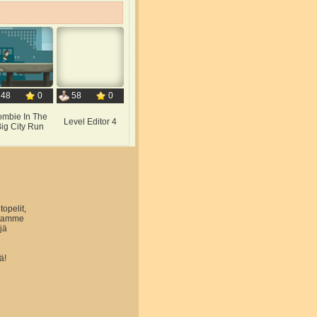
48
0
58
0
ombie In The
Level Editor 4
ig City Run
topelit,
astamme
jä
ä!