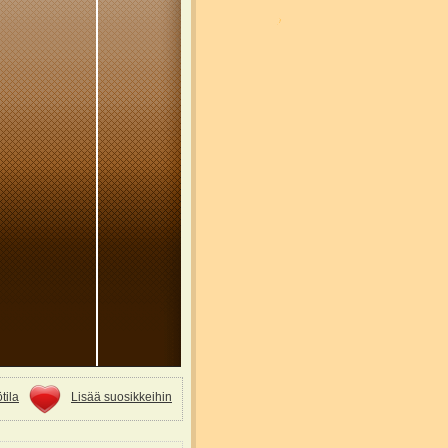
tila
Lisää suosikkeihin