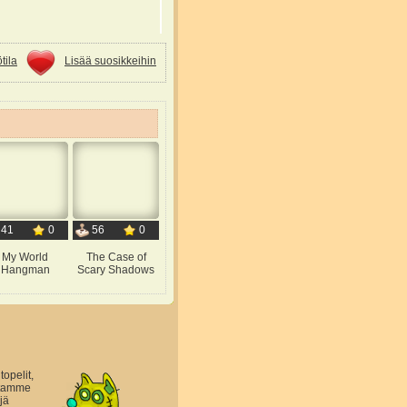
tila
Lisää suosikkeihin
41
0
56
0
My World
The Case of
Hangman
Scary Shadows
topelit,
astamme
jä