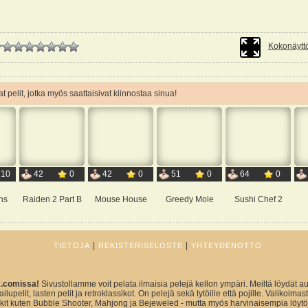
Kokonäyttö
t pelit, jotka myös saattaisivat kiinnostaa sinua!
10
42
0
42
0
51
0
64
0
ns
Raiden 2 Part B
Mouse House
Greedy Mole
Sushi Chef 2
|
|
TIETOJA
REKISTERISELOSTE
YHTEYDENOTTO
x.comissa!
Sivustollamme voit pelata ilmaisia pelejä kellon ympäri. Meiltä löydät au
ailupelit, lasten pelit ja retroklassikot. On pelejä sekä tytöille että pojille. Valikoim
sikit kuten Bubble Shooter, Mahjong ja Bejeweled - mutta myös harvinaisempia löytö