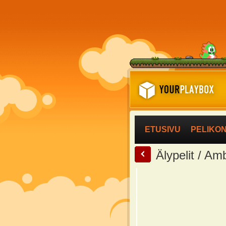
ETUSIVU
PELIKO
<
Älypelit / Am