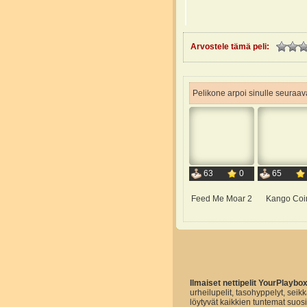
Arvostele tämä peli:
Pelikone arpoi sinulle seuraava
63
0
65
Feed Me Moar 2
Kango Coi
Ilmaiset nettipelit YourPlaybo
urheilupelit, tasohyppelyt, seikk
löytyvät kaikkien tuntemat suo