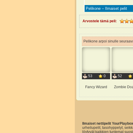
Pelikone – Ilmaiset pelit
Arvostele tämä peli:
Pelikone arpoi sinulle seuraava
53
0
52
Fancy Wizard
Zombie Do
Ilmaiset nettipelit YourPlaybo
urheilupelit, tasohyppelyt, seikk
löytyvät kaikkien tuntemat suo