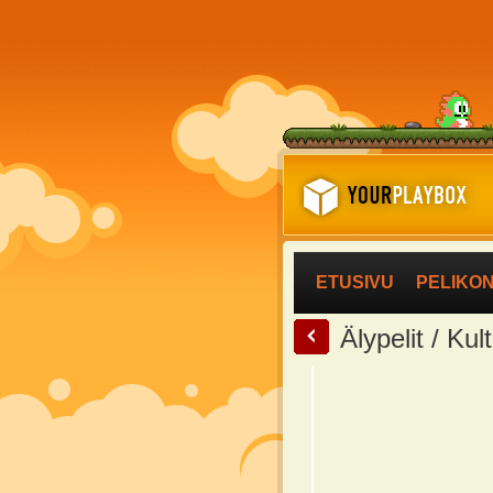
ETUSIVU
PELIKO
<
Älypelit / Ku