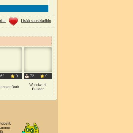
tila
Lisää suosikkeihin
62
0
72
0
Woodwork
onster Bark
Builder
topelit,
astamme
jä