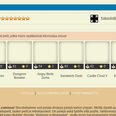
Kokonäyttö
t pelit, jotka myös saattaisivat kiinnostaa sinua!
0
91
0
54
1
82
0
61
0
Dungeon
Angry Birds
zen
Sandwich Dash
Castle Clout 3
M
Breaker
Zuma
|
|
TIETOJA
REKISTERISELOSTE
YHTEYDENOTTO
x.comissa!
Sivustollamme voit pelata ilmaisia pelejä kellon ympäri. Meiltä löydät au
ailupelit, lasten pelit ja retroklassikot. On pelejä sekä tytöille että pojille. Valikoim
sikit kuten Bubble Shooter, Mahjong ja Bejeweled - mutta myös harvinaisempia löytö