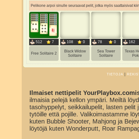
Pelikone arpoi sinulle seuraavat pelit, jotka myös saattaisivat ki
512
7
108
0
78
0
162
Black Widow
Sea Tower
Texas H
Free Solitaire 2
Solitaire
Solitaire
Pok
|
TIETOJA
REKIS
Ilmaiset nettipelit YourPlaybox.comi
ilmaisia pelejä kellon ympäri. Meiltä löydä
tasohyppelyt, seikkailupelit, lasten pelit
tytöille että pojille. Valikoimastamme lö
kuten Bubble Shooter, Mahjong ja Beje
löytöjä kuten Wonderputt, Roar Rampa