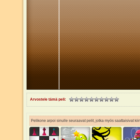
Arvostele tämä peli:
Pelikone arpoi sinulle seuraavat pelit, jotka myös saattaisivat ki