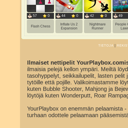
57
0
44
0
42
0
49
Inflate Us 2
Nightmare
People 
Flash Chess
Expansion
Runner
Law
|
TIETOJA
REKIS
Ilmaiset nettipelit YourPlaybox.comi
ilmaisia pelejä kellon ympäri. Meiltä löydä
tasohyppelyt, seikkailupelit, lasten pelit
tytöille että pojille. Valikoimastamme lö
kuten Bubble Shooter, Mahjong ja Beje
löytöjä kuten Wonderputt, Roar Rampa
YourPlaybox on enemmän pelaamista - 
turhaan odottele pelaamaan pääsemist