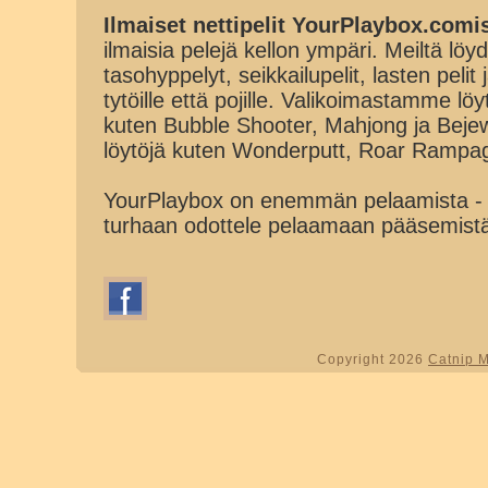
Ilmaiset nettipelit YourPlaybox.comi
ilmaisia pelejä kellon ympäri. Meiltä löydä
tasohyppelyt, seikkailupelit, lasten pelit
tytöille että pojille. Valikoimastamme lö
kuten Bubble Shooter, Mahjong ja Beje
löytöjä kuten Wonderputt, Roar Rampa
YourPlaybox on enemmän pelaamista - 
turhaan odottele pelaamaan pääsemist
Copyright 2026
Catnip 