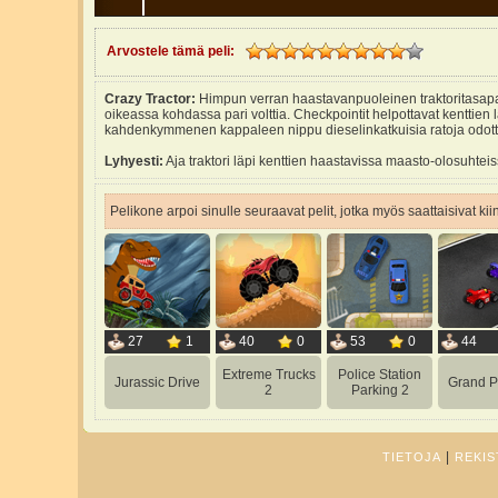
Arvostele tämä peli:
Crazy Tractor:
Himpun verran haastavanpuoleinen traktoritasapaino
oikeassa kohdassa pari volttia. Checkpointit helpottavat kenttien lä
kahdenkymmenen kappaleen nippu dieselinkatkuisia ratoja odott
Lyhyesti:
Aja traktori läpi kenttien haastavissa maasto-olosuhteis
Pelikone arpoi sinulle seuraavat pelit, jotka myös saattaisivat ki
27
1
40
0
53
0
44
Extreme Trucks
Police Station
Jurassic Drive
Grand P
2
Parking 2
|
TIETOJA
REKIS