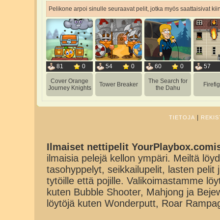
Pelikone arpoi sinulle seuraavat pelit, jotka myös saattaisivat ki
81
0
54
0
60
0
57
Cover Orange
The Search for
Tower Breaker
Firefi
Journey Knights
the Dahu
|
TIETOJA
REKIS
Ilmaiset nettipelit YourPlaybox.comi
ilmaisia pelejä kellon ympäri. Meiltä löydä
tasohyppelyt, seikkailupelit, lasten pelit
tytöille että pojille. Valikoimastamme lö
kuten Bubble Shooter, Mahjong ja Beje
löytöjä kuten Wonderputt, Roar Rampa