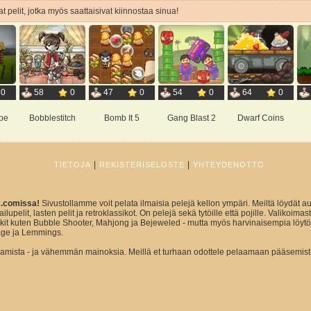
t pelit, jotka myös saattaisivat kiinnostaa sinua!
0
58
0
47
0
54
0
64
0
pe
Bobblestitch
Bomb It 5
Gang Blast 2
Dwarf Coins
|
|
TIETOJA
REKISTERISELOSTE
YHTEYDENOTTO
x.comissa!
Sivustollamme voit pelata ilmaisia pelejä kellon ympäri. Meiltä löydät au
ailupelit, lasten pelit ja retroklassikot. On pelejä sekä tytöille että pojille. Valikoim
sikit kuten Bubble Shooter, Mahjong ja Bejeweled - mutta myös harvinaisempia löytö
ge ja Lemmings.
ista - ja vähemmän mainoksia. Meillä et turhaan odottele pelaamaan pääsemist