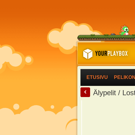
ETUSIVU
PELIKO
<
Älypelit / Lo