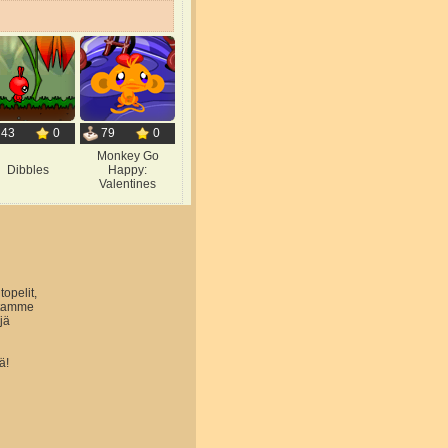
43
0
79
0
Monkey Go
Dibbles
Happy:
Valentines
topelit,
astamme
jä
ä!