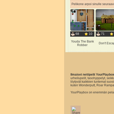
Pelikone arpoi sinulle seuraava
68
10
71
Youda The Bank
Don't Esca
Robber
Ilmaiset nettipelit YourPlaybo
urheilupelit, tasohyppelyt, seikk
löytyvät kaikkien tuntemat suo
kuten Wonderputt, Roar Rampa
YourPlaybox on enemmän pelaam