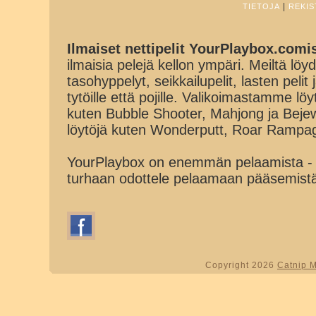
|
TIETOJA
REKIS
Ilmaiset nettipelit YourPlaybox.comi
ilmaisia pelejä kellon ympäri. Meiltä löydä
tasohyppelyt, seikkailupelit, lasten pelit
tytöille että pojille. Valikoimastamme lö
kuten Bubble Shooter, Mahjong ja Beje
löytöjä kuten Wonderputt, Roar Rampa
YourPlaybox on enemmän pelaamista - 
turhaan odottele pelaamaan pääsemist
Copyright 2026
Catnip 