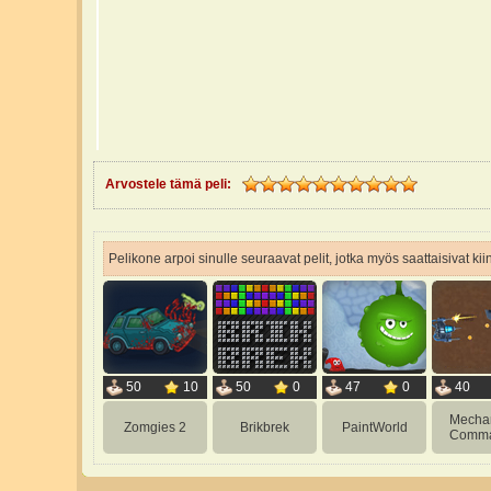
Arvostele tämä peli:
Pelikone arpoi sinulle seuraavat pelit, jotka myös saattaisivat ki
50
10
50
0
47
0
40
Mechan
Zomgies 2
Brikbrek
PaintWorld
Comm