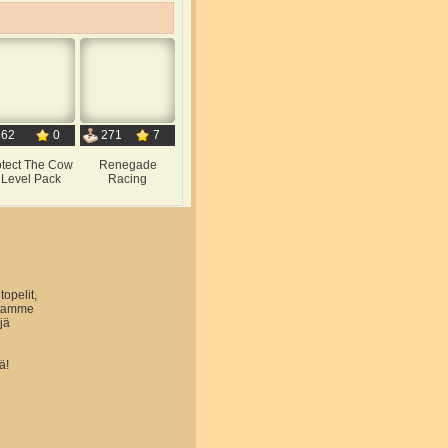
62
0
271
7
otect The Cow
Renegade
 Level Pack
Racing
topelit,
astamme
jä
ä!