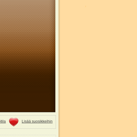
tila
Lisää suosikkeihin