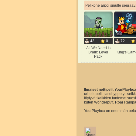
Pelikone arpoi sinulle seuraava
43
0
72
All We Need Is
Brain: Level
King's Gam
Pack
Ilmaiset nettipelit YourPlaybo
urheilupelit, tasohyppelyt, seikk
löytyvät kaikkien tuntemat suo
kuten Wonderputt, Roar Rampa
YourPlaybox on enemmän pelaam