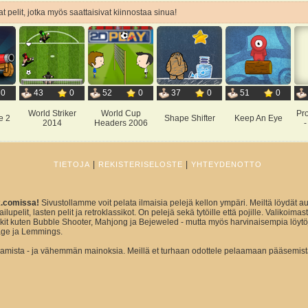
t pelit, jotka myös saattaisivat kiinnostaa sinua!
0
43
0
52
0
37
0
51
0
World Striker
World Cup
Pr
e 2
Shape Shifter
Keep An Eye
2014
Headers 2006
-
|
|
TIETOJA
REKISTERISELOSTE
YHTEYDENOTTO
x.comissa!
Sivustollamme voit pelata ilmaisia pelejä kellon ympäri. Meiltä löydät au
ailupelit, lasten pelit ja retroklassikot. On pelejä sekä tytöille että pojille. Valikoim
sikit kuten Bubble Shooter, Mahjong ja Bejeweled - mutta myös harvinaisempia löytö
ge ja Lemmings.
ista - ja vähemmän mainoksia. Meillä et turhaan odottele pelaamaan pääsemist