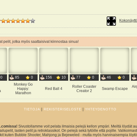
Kokonäyttö
t pelit, jotka myös saattaisivat kiinnostaa sinua!
0
85
0
156
10
77
0
46
0
Monkey Go
Roller Coaster
Ai
Happy:
Red Ball 4
Swamp Escape
a
Creator 2
Marathon
|
|
TIETOJA
REKISTERISELOSTE
YHTEYDENOTTO
x.comissa!
Sivustollamme voit pelata ilmaisia pelejä kellon ympäri. Meiltä löydät au
ailupelit, lasten pelit ja retroklassikot. On pelejä sekä tytöille että pojille. Valikoim
sikit kuten Bubble Shooter, Mahjong ja Bejeweled - mutta myös harvinaisempia löytö