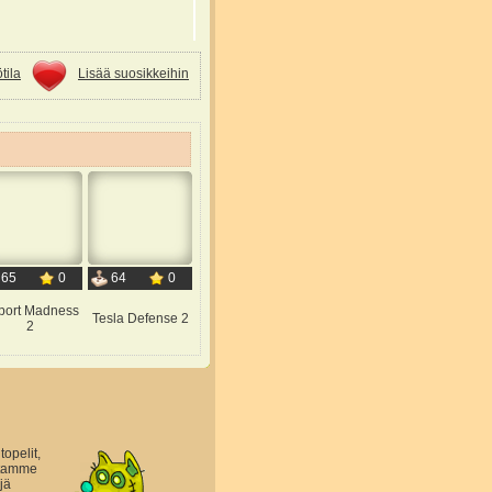
tila
Lisää suosikkeihin
65
0
64
0
rport Madness
Tesla Defense 2
2
topelit,
astamme
jä