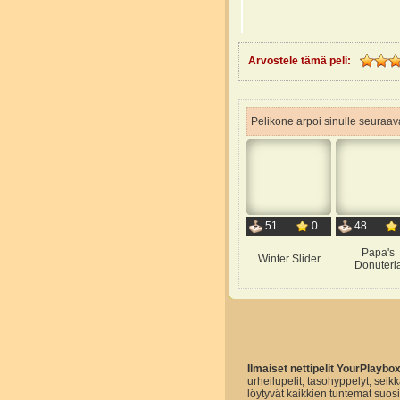
Arvostele tämä peli:
Pelikone arpoi sinulle seuraava
51
0
48
Papa's
Winter Slider
Donuteri
Ilmaiset nettipelit YourPlaybo
urheilupelit, tasohyppelyt, seikk
löytyvät kaikkien tuntemat suo