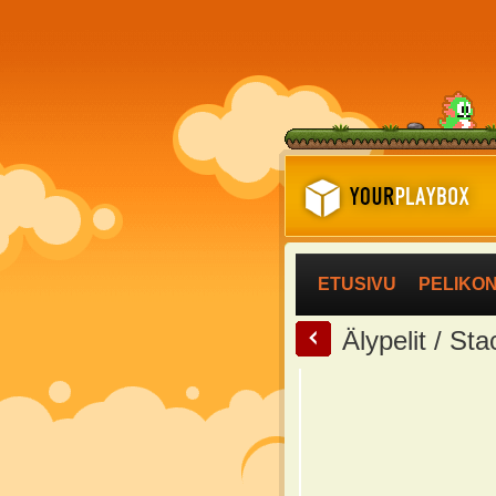
ETUSIVU
PELIKO
<
Älypelit / St