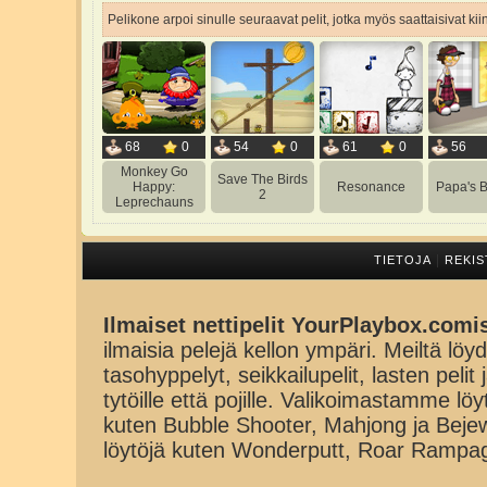
Pelikone arpoi sinulle seuraavat pelit, jotka myös saattaisivat ki
68
0
54
0
61
0
56
Monkey Go
Save The Birds
Happy:
Resonance
Papa's B
2
Leprechauns
|
TIETOJA
REKIS
Ilmaiset nettipelit YourPlaybox.comi
ilmaisia pelejä kellon ympäri. Meiltä löydä
tasohyppelyt, seikkailupelit, lasten pelit
tytöille että pojille. Valikoimastamme lö
kuten Bubble Shooter, Mahjong ja Beje
löytöjä kuten Wonderputt, Roar Rampa