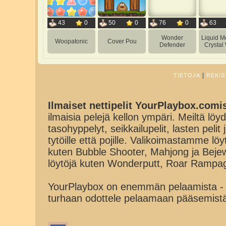
43
0
50
0
76
0
63
Wonder
Liquid M
Woopatonic
Cover Pou
Defender
Crystal
|
TIETOJA
REKIS
Ilmaiset nettipelit YourPlaybox.comi
ilmaisia pelejä kellon ympäri. Meiltä löydä
tasohyppelyt, seikkailupelit, lasten pelit
tytöille että pojille. Valikoimastamme lö
kuten Bubble Shooter, Mahjong ja Beje
löytöjä kuten Wonderputt, Roar Rampa
YourPlaybox on enemmän pelaamista - 
turhaan odottele pelaamaan pääsemist