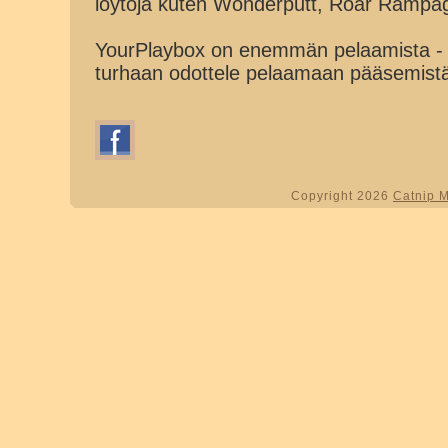
löytöjä kuten Wonderputt, Roar Rampa
YourPlaybox on enemmän pelaamista - 
turhaan odottele pelaamaan pääsemist
Copyright 2026
Catnip 