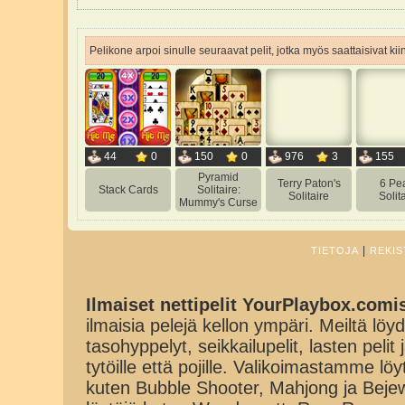
Pelikone arpoi sinulle seuraavat pelit, jotka myös saattaisivat ki
44
0
150
0
976
3
155
Pyramid
Terry Paton's
6 Pe
Stack Cards
Solitaire:
Solitaire
Solit
Mummy's Curse
|
TIETOJA
REKIS
Ilmaiset nettipelit YourPlaybox.comi
ilmaisia pelejä kellon ympäri. Meiltä löydä
tasohyppelyt, seikkailupelit, lasten pelit
tytöille että pojille. Valikoimastamme lö
kuten Bubble Shooter, Mahjong ja Beje