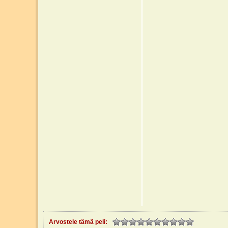
Arvostele tämä peli: