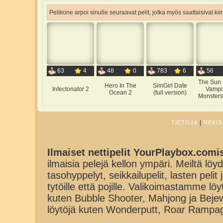
Pelikone arpoi sinulle seuraavat pelit, jotka myös saattaisivat ki
63
4
48
0
783
6
56
The Sun 
Hero In The
SimGirl Date
Infectonator 2
Vampir
Ocean 2
(full version)
Monsters
|
TIETOJA
REKIS
Ilmaiset nettipelit YourPlaybox.comi
ilmaisia pelejä kellon ympäri. Meiltä löydä
tasohyppelyt, seikkailupelit, lasten pelit
tytöille että pojille. Valikoimastamme lö
kuten Bubble Shooter, Mahjong ja Beje
löytöjä kuten Wonderputt, Roar Rampa