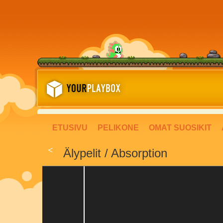
ETUSIVU
PELIKONE
OMAT SUOSIKIT
<
Älypelit / Absorption