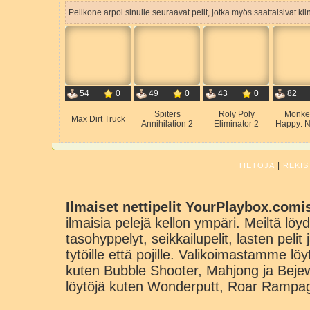
Pelikone arpoi sinulle seuraavat pelit, jotka myös saattaisivat ki
54
0
49
0
43
0
82
Spiters
Roly Poly
Monke
Max Dirt Truck
Annihilation 2
Eliminator 2
Happy: N
|
TIETOJA
REKIS
Ilmaiset nettipelit YourPlaybox.comi
ilmaisia pelejä kellon ympäri. Meiltä löydä
tasohyppelyt, seikkailupelit, lasten pelit
tytöille että pojille. Valikoimastamme lö
kuten Bubble Shooter, Mahjong ja Beje
löytöjä kuten Wonderputt, Roar Rampa