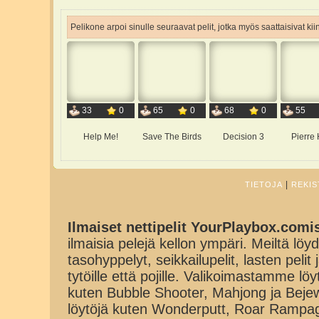
Pelikone arpoi sinulle seuraavat pelit, jotka myös saattaisivat ki
33
0
65
0
68
0
55
Help Me!
Save The Birds
Decision 3
Pierre 
|
TIETOJA
REKIS
Ilmaiset nettipelit YourPlaybox.comi
ilmaisia pelejä kellon ympäri. Meiltä löydä
tasohyppelyt, seikkailupelit, lasten pelit
tytöille että pojille. Valikoimastamme lö
kuten Bubble Shooter, Mahjong ja Beje
löytöjä kuten Wonderputt, Roar Rampa