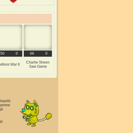
50
0
66
0
Charlie Sheen
ndless War 6
Saw Game
topelit,
astamme
jä
ä!