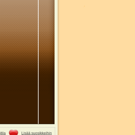
tila
Lisää suosikkeihin