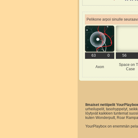
Pelikone arpoi sinulle seuraava
63
0
56
Space on 
Axon
Case
Ilmaiset nettipelit YourPlaybo
urheilupelit, tasohyppelyt, seikk
löytyvät kaikkien tuntemat suo
kuten Wonderputt, Roar Rampa
YourPlaybox on enemmän pelaam