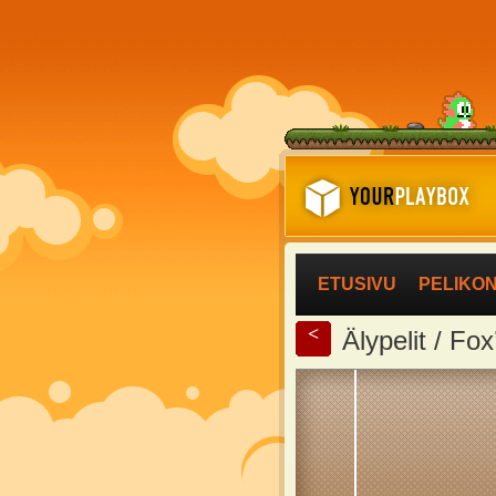
ETUSIVU
PELIKO
<
Älypelit / Fo