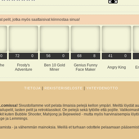
t pelit, jotka myös saattaisivat kiinnostaa sinua!
0
72
0
56
0
68
8
41
0
The
Frosty's
Ben 10 Gold
Genius Funny
Angry King
E
Adventure
Miner
Face Maker
|
|
TIETOJA
REKISTERISELOSTE
YHTEYDENOTTO
x.comissa!
Sivustollamme voit pelata ilmaisia pelejä kellon ympäri. Meiltä löydät au
ailupelit, lasten pelit ja retroklassikot. On pelejä sekä tytöille että pojille. Valikoim
sikit kuten Bubble Shooter, Mahjong ja Bejeweled - mutta myös harvinaisempia löytö
ge ja Lemmings.
ista - ja vähemmän mainoksia. Meillä et turhaan odottele pelaamaan pääsemist