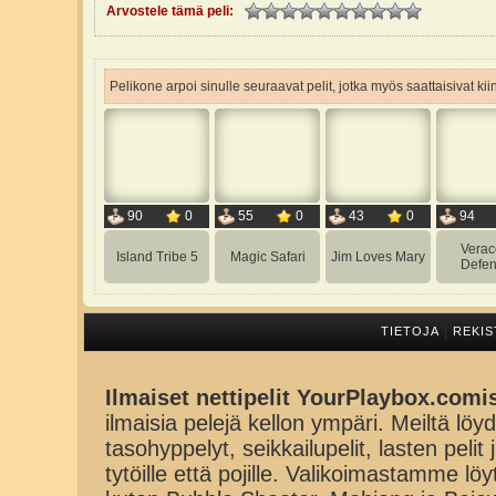
Arvostele tämä peli:
Pelikone arpoi sinulle seuraavat pelit, jotka myös saattaisivat ki
90
0
55
0
43
0
94
Verac
Island Tribe 5
Magic Safari
Jim Loves Mary
Defen
|
TIETOJA
REKIS
Ilmaiset nettipelit YourPlaybox.comi
ilmaisia pelejä kellon ympäri. Meiltä löydä
tasohyppelyt, seikkailupelit, lasten pelit
tytöille että pojille. Valikoimastamme lö