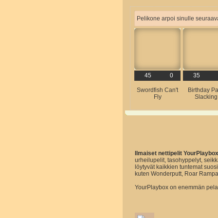
Pelikone arpoi sinulle seuraava
45
0
35
Swordfish Can't
Birthday Pa
Fly
Slacking
Ilmaiset nettipelit YourPlaybo
urheilupelit, tasohyppelyt, seikk
löytyvät kaikkien tuntemat suo
kuten Wonderputt, Roar Rampa
YourPlaybox on enemmän pelaam