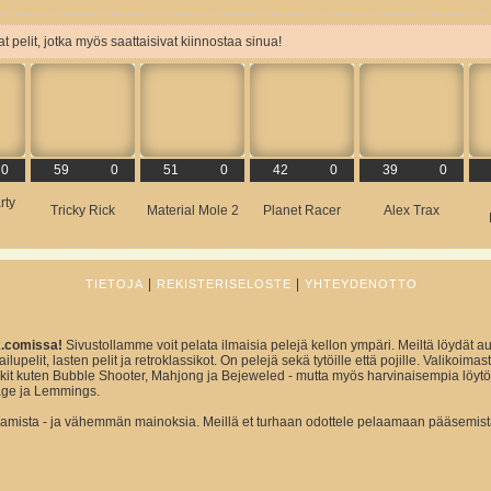
t pelit, jotka myös saattaisivat kiinnostaa sinua!
0
59
0
51
0
42
0
39
0
rty
Tricky Rick
Material Mole 2
Planet Racer
Alex Trax
|
|
TIETOJA
REKISTERISELOSTE
YHTEYDENOTTO
x.comissa!
Sivustollamme voit pelata ilmaisia pelejä kellon ympäri. Meiltä löydät au
ailupelit, lasten pelit ja retroklassikot. On pelejä sekä tytöille että pojille. Valikoim
sikit kuten Bubble Shooter, Mahjong ja Bejeweled - mutta myös harvinaisempia löytö
ge ja Lemmings.
ista - ja vähemmän mainoksia. Meillä et turhaan odottele pelaamaan pääsemist