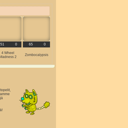
51
0
65
0
4 Wheel
Zombocalypsis
Madness 2
topelit,
astamme
jä
ä!