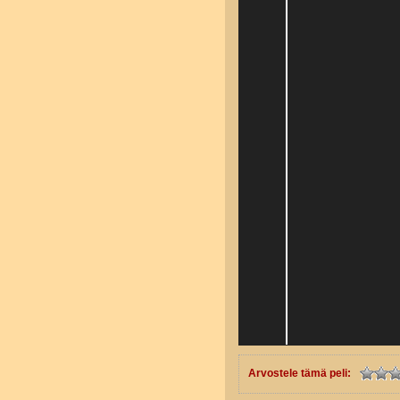
Arvostele tämä peli: