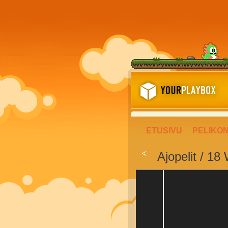
ETUSIVU
PELIKO
<
Ajopelit / 18