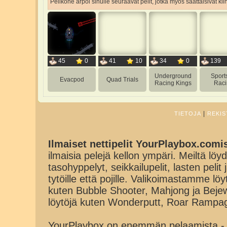
Pelikone arpoi sinulle seuraavat pelit, jotka myös saattaisivat ki
45
0
41
10
34
0
139
Underground
Sport
Evacpod
Quad Trials
Racing Kings
Raci
|
TIETOJA
REKIS
Ilmaiset nettipelit YourPlaybox.comi
ilmaisia pelejä kellon ympäri. Meiltä löydä
tasohyppelyt, seikkailupelit, lasten pelit
tytöille että pojille. Valikoimastamme lö
kuten Bubble Shooter, Mahjong ja Beje
löytöjä kuten Wonderputt, Roar Rampa
YourPlaybox on enemmän pelaamista - 