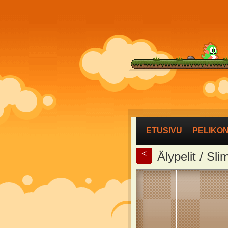
ETUSIVU
PELIKO
<
Älypelit / S