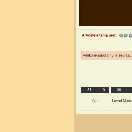
Arvostele tämä peli:
Pelikone arpoi sinulle seuraava
51
0
39
Yves
Loved Mons