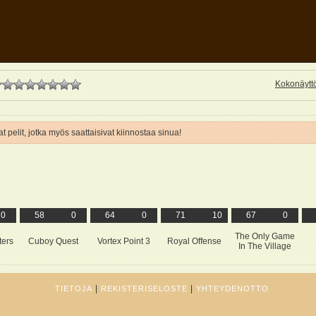
Kokonäyttö
t pelit, jotka myös saattaisivat kiinnostaa sinua!
0
58
0
64
0
71
10
67
0
The Only Game
ters
Cuboy Quest
Vortex Point 3
Royal Offense
In The Village
|
|
TIETOJA
REKISTERISELOSTE
YHTEYDENOTTO