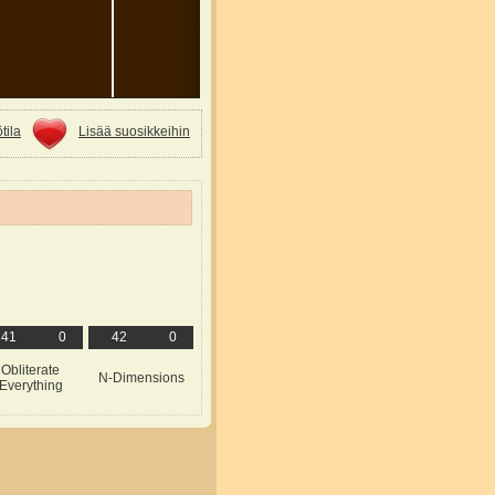
tila
Lisää suosikkeihin
41
0
42
0
Obliterate
N-Dimensions
Everything