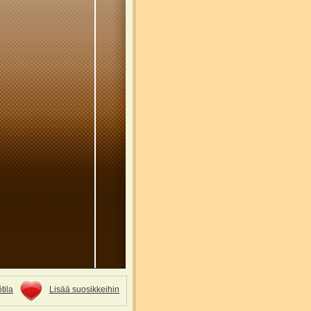
tila
Lisää suosikkeihin