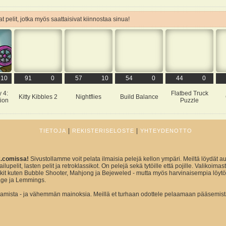
t pelit, jotka myös saattaisivat kiinnostaa sinua!
10
91
0
57
10
54
0
44
0
 4:
Flatbed Truck
Kitty Kibbles 2
Nightflies
Build Balance
ion
Puzzle
|
|
TIETOJA
REKISTERISELOSTE
YHTEYDENOTTO
x.comissa!
Sivustollamme voit pelata ilmaisia pelejä kellon ympäri. Meiltä löydät au
ailupelit, lasten pelit ja retroklassikot. On pelejä sekä tytöille että pojille. Valikoim
sikit kuten Bubble Shooter, Mahjong ja Bejeweled - mutta myös harvinaisempia löytö
ge ja Lemmings.
ista - ja vähemmän mainoksia. Meillä et turhaan odottele pelaamaan pääsemist