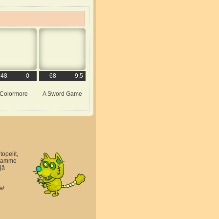
48
0
68
9.5
Colormore
A Sword Game
topelit,
astamme
jä
ä!