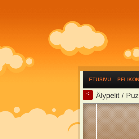
ETUSIVU
PELIKO
<
Älypelit / Pu