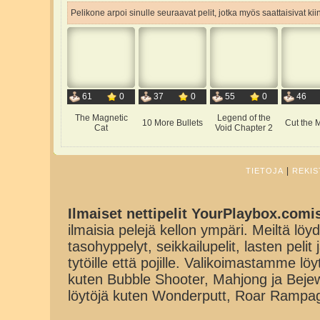
Pelikone arpoi sinulle seuraavat pelit, jotka myös saattaisivat ki
61
0
37
0
55
0
46
The Magnetic
Legend of the
10 More Bullets
Cut the 
Cat
Void Chapter 2
|
TIETOJA
REKIS
Ilmaiset nettipelit YourPlaybox.comi
ilmaisia pelejä kellon ympäri. Meiltä löydä
tasohyppelyt, seikkailupelit, lasten pelit
tytöille että pojille. Valikoimastamme lö
kuten Bubble Shooter, Mahjong ja Beje
löytöjä kuten Wonderputt, Roar Rampa