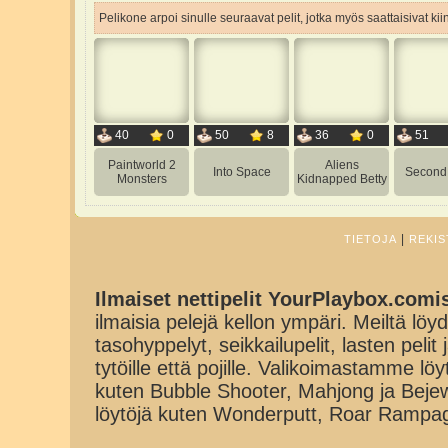
Pelikone arpoi sinulle seuraavat pelit, jotka myös saattaisivat ki
40
0
50
8
36
0
51
Paintworld 2
Aliens
Into Space
Second
Monsters
Kidnapped Betty
|
TIETOJA
REKIS
Ilmaiset nettipelit YourPlaybox.comi
ilmaisia pelejä kellon ympäri. Meiltä löydä
tasohyppelyt, seikkailupelit, lasten pelit
tytöille että pojille. Valikoimastamme lö
kuten Bubble Shooter, Mahjong ja Beje
löytöjä kuten Wonderputt, Roar Rampa