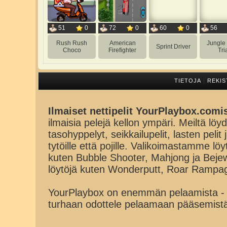
51
0
72
0
60
0
56
Rush Rush
American
Jungle
Sprint Driver
Choco
Firefighter
Tri
|
TIETOJA
REKIS
Ilmaiset nettipelit YourPlaybox.comi
ilmaisia pelejä kellon ympäri. Meiltä löydä
tasohyppelyt, seikkailupelit, lasten pelit
tytöille että pojille. Valikoimastamme lö
kuten Bubble Shooter, Mahjong ja Beje
löytöjä kuten Wonderputt, Roar Rampa
YourPlaybox on enemmän pelaamista - 
turhaan odottele pelaamaan pääsemist