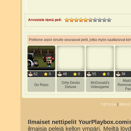
Arvostele tämä peli:
Pelikone arpoi sinulle seuraavat pelit, jotka myös saattaisivat ki
62
0
48
0
55
0
36
Matc
Dirty Devils
McDonald's
Go Repo
Remove
Deluxe
Videogame
Pa
|
TIETOJA
REKIS
Ilmaiset nettipelit YourPlaybox.comi
ilmaisia pelejä kellon ympäri. Meiltä löydä