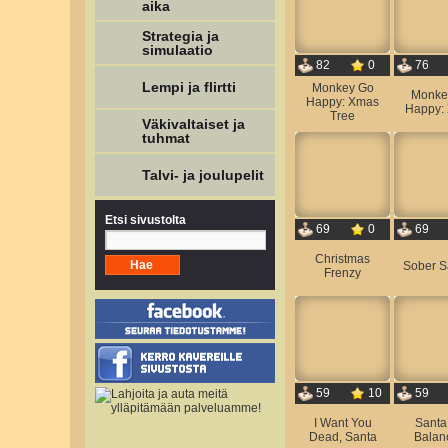
aika
Strategia ja
simulaatio
82
0
76
Lempi ja flirtti
Monkey Go
Monke
Happy: Xmas
Happy:
Tree
Väkivaltaiset ja
tuhmat
Talvi- ja joulupelit
Etsi sivustolta
69
0
69
Christmas
Sober S
Frenzy
59
10
59
I Want You
Santa 
Dead, Santa
Balan