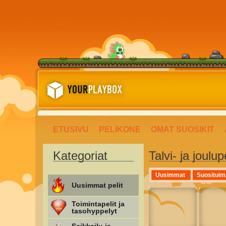
ETUSIVU
PELIKONE
OMAT SUOSIKIT
Kategoriat
Talvi- ja joulupe
Uusimmat pelit
Toimintapelit ja
tasohyppelyt