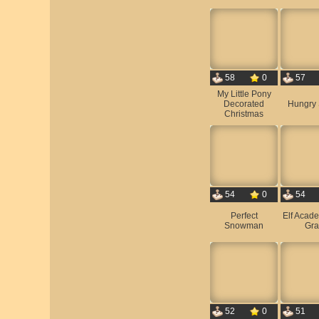
58
0
57
My Little Pony
Decorated
Hungry 
Christmas
54
0
54
Perfect
Elf Acad
Snowman
Gr
52
0
51