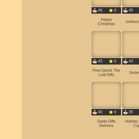
45
0
45
Happy
Unfreez
Christmas
43
0
43
Pixel Quest: The
Snowl
Lost Gifts
40
0
35
Santa Gifts
Holiday
Delivery
Cu