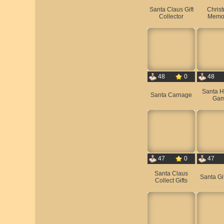
Santa Claus Gift
Chris
Collector
Memo
48
0
48
Santa H
Santa Carnage
Ga
47
0
47
Santa Claus
Santa Gif
Collect Gifts