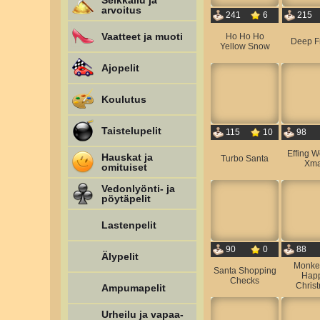
Seikkailu ja
arvoitus
241
6
215
Vaatteet ja muoti
Ho Ho Ho
Deep F
Yellow Snow
Ajopelit
Koulutus
Taistelupelit
115
10
98
Effing W
Hauskat ja
Turbo Santa
Xm
omituiset
Vedonlyönti- ja
pöytäpelit
Lastenpelit
90
0
88
Älypelit
Monke
Santa Shopping
Happ
Checks
Chris
Ampumapelit
Urheilu ja vapaa-