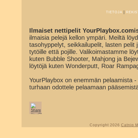
|
TIETOJA
REKIS
Ilmaiset nettipelit YourPlaybox.comi
ilmaisia pelejä kellon ympäri. Meiltä löydä
tasohyppelyt, seikkailupelit, lasten pelit
tytöille että pojille. Valikoimastamme lö
kuten Bubble Shooter, Mahjong ja Beje
löytöjä kuten Wonderputt, Roar Rampa
YourPlaybox on enemmän pelaamista - 
turhaan odottele pelaamaan pääsemist
Copyright 2026
Catnip 